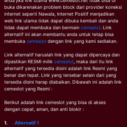
anda jika link utama www.cemeslot.net tidak bisa di
buka dikarenakan problem block dari provider koneksi
internet seperti Nawala, Internet Positif menjadikan
web link utama tidak dapat dibuka kembali dan anda
tidak dapat membuka dan bermain
cemeslot
. Link
alternatif ini akan membantu anda untuk tetap bisa
membuka
cemeslot
dengan link yang kami sediakan.
Link alternatif haruslah link yang dapat dipercaya dan
dipastikan RESMI milik
cemeslot
, maka dari itu link
alternatif yang tersedia disini adalah link Resmi yang
benar dan tepat. Link yang tersebar selain dari yang
tersedia disini harap diabaikan. Dibawah ini adalah link
cemeslot yang Resmi :
Berikut adalah link cemeslot yang bisa di akses
dengan cepat, aman, dan anti blokir :
1.
Alternatif 1